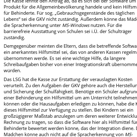
Die Kasse lehnte den Antrag ab, da es sich bei der Software um
Produkt für die Allgemeinbevölkerung handele und kein Hilfsmi
für Behinderte. Für sog. „Gebrauchsgegenstände des täglichen
Lebens“ sei die GKV nicht zuständig. Außerdem könne das Mä
die Spracherkennung unter
MS-Windows
nutzen. Für die
barrierefreie Ausstattung von Schulen sei i.Ü. der Schulträger
zuständig.
Demgegenüber meinten die Eltern, dass die betreffende Softwa
ein anerkanntes Hilfsmittel sei, das von anderen Kassen regel
übernommen werde. Es sei eine wichtige Hilfe, da längere
Schreibaufgaben bisher von einer Integrationskraft übernomm
würden.
Das LSG hat die Kasse zur Erstattung der verauslagten Kosten
verurteilt. Zu den Aufgaben der GKV gehöre auch die Herstellu
und Sicherung der Schulfähigkeit. Benötige ein Schüler aufgrun
einer Behinderung ein Hilfsmittel um am Unterricht teilnehmen
können oder die Hausaufgaben erledigen zu können, habe die 
dieses Hilfsmittel zur Verfügung zu stellen. Bei Kindern sei ein
großzügigerer Maßstab anzulegen um deren weiterer Entwickl
Rechnung zu tragen, so dass die Software hier als Hilfsmittel fü
Behinderte bewertet werden könne, das der Integration diene.
Mädchen könne auch nicht auf die Spracherkennung von
MS-